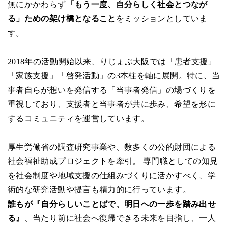
無にかかわらず
「もう一度、自分らしく社会とつなが
る」ための架け橋となること
をミッションとしていま
す。
2018年の活動開始以来、りじょぶ大阪では「患者支援」
「家族支援」「啓発活動」の3本柱を軸に展開。特に、当
事者自らが想いを発信する「当事者発信」の場づくりを
重視しており、支援者と当事者が共に歩み、希望を形に
するコミュニティを運営しています。
厚生労働省の調査研究事業や、数多くの公的財団による
社会福祉助成プロジェクトを牽引。 専門職としての知見
を社会制度や地域支援の仕組みづくりに活かすべく、学
術的な研究活動や提言も精力的に行っています。
誰もが『自分らしいことばで、明日への一歩を踏み出せ
る』
、当たり前に社会へ復帰できる未来を目指し、一人