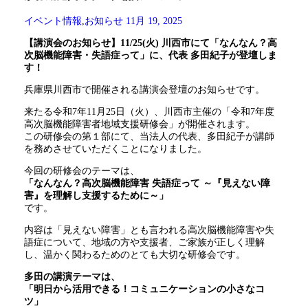
イベント情報
,
お知らせ
11月 19, 2025
【講演会のお知らせ】11/25(火) 川西市にて「なんなん？高
次脳機能障害・失語症って」に、代表 多田紀子が登壇しま
す！
兵庫県川西市で開催される講演会登壇のお知らせです。
来たる令和7年11月25日（火）、川西市主催の「令和7年度
高次脳機能障害者地域支援研修会」が開催されます。
この研修会の第１部にて、当法人の代表、多田紀子が講師
を務めさせていただくことになりました。
今回の研修会のテーマは、
「なんなん？高次脳機能障害 失語症って ～『見えない障
害』を理解し支援するために～」
です。
内容は「見えない障害」とも言われる高次脳機能障害や失
語症について、地域の方や支援者、ご家族が正しく理解
し、温かく関わるためのとても大切な研修会です。
多田の講演テーマは、
「明日から活用できる！コミュニケーションの小さなコ
ツ」