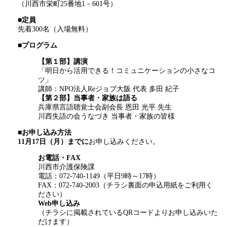
（川西市栄町25番地1－601号）
■定員
先着300名（入場無料）
■プログラム
【第１部】講演
「明日から活用できる！コミュニケーションの小さなコ
ツ」
講師：NPO法人Reジョブ大阪 代表 多田 紀子
【第２部】当事者・家族は語る
兵庫県言語聴覚士会副会長 恩田 光平 先生
川西失語の会うなづき 当事者・家族の皆様
■お申し込み方法
11月17日（月）までに
お申し込みください。
お電話・FAX
川西市介護保険課
電話：072-740-1149（平日9時～17時）
FAX：072-740-2003（チラシ裏面の申込用紙をご利用く
ださい）
Web申し込み
（チラシに掲載されているQRコードよりお申し込みいた
だけます）