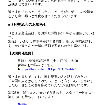
思ってもらえる会を目指し、次回以降の運営にしっかりと
反映させてまいります。
皆さまの「もっとこうしたい」という想いが、この交流会
をより良い形へと進化させてくださっています。
■ 3月交流会のお知らせ
りじょぶ交流会は、毎月第4土曜日の17時から開催していま
す。
3月は、いよいよ春本番を迎える時期。新しい季節の訪れ
を、ぜひ皆さんと一緒に笑顔で迎えられたら幸いです。
【次回開催概要】
日時： 2026年3月28日（土）17:00～18:00
参加のお申込みはこちら
▶
https://forms.gle/LDECpmN8TF9uabA79
皆さまの周りで、もし「同じ境遇の方と話してみたい」
「全国の人とはなしてみたい」という方がいらっしゃいま
したら、ぜひこの会を広めていただければ嬉しいです。
3月28日、皆さまとお会いできるのを、スタッフ一同心より
楽しみにお待ちしております！
失語症