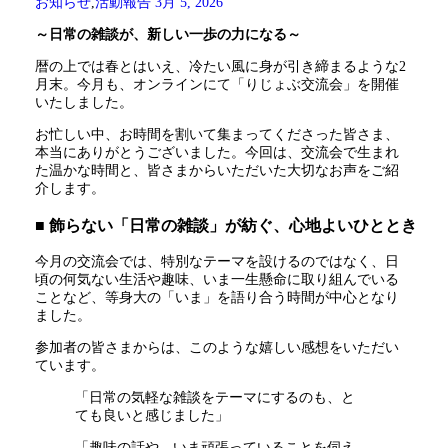
お知らせ
,
活動報告
3月 5, 2026
～日常の雑談が、新しい一歩の力になる～
暦の上では春とはいえ、冷たい風に身が引き締まるような2
月末。今月も、オンラインにて「りじょぶ交流会」を開催
いたしました。
お忙しい中、お時間を割いて集まってくださった皆さま、
本当にありがとうございました。今回は、交流会で生まれ
た温かな時間と、皆さまからいただいた大切なお声をご紹
介します。
■ 飾らない「日常の雑談」が紡ぐ、心地よいひととき
今月の交流会では、特別なテーマを設けるのではなく、日
頃の何気ない生活や趣味、いま一生懸命に取り組んでいる
ことなど、等身大の「いま」を語り合う時間が中心となり
ました。
参加者の皆さまからは、このような嬉しい感想をいただい
ています。
「日常の気軽な雑談をテーマにするのも、と
ても良いと感じました」
「趣味の話や、いま頑張っていることを伺え