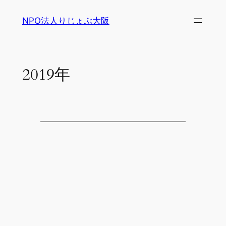
内
NPO法人りじょぶ大阪
容
を
ス
キ
2019年
ッ
プ