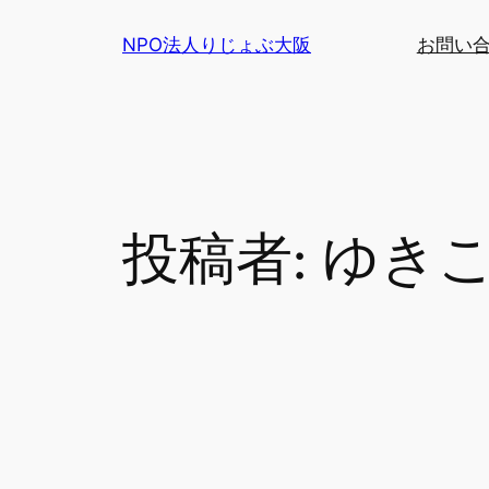
内
NPO法人りじょぶ大阪
お問い
容
を
ス
キ
ッ
プ
投稿者:
ゆき