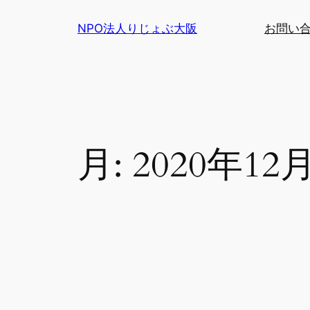
内
NPO法人りじょぶ大阪
お問い
容
を
ス
キ
ッ
プ
月:
2020年12