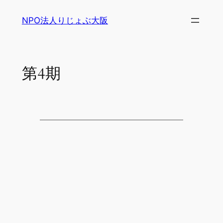
内
NPO法人りじょぶ大阪
容
を
ス
キ
第4期
ッ
プ