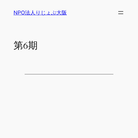
内
NPO法人りじょぶ大阪
容
を
ス
キ
第6期
ッ
プ