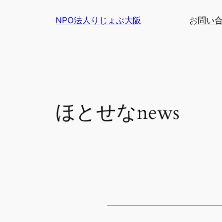
内
NPO法人りじょぶ大阪
お問い
容
を
ス
キ
ッ
プ
ほとせなnews