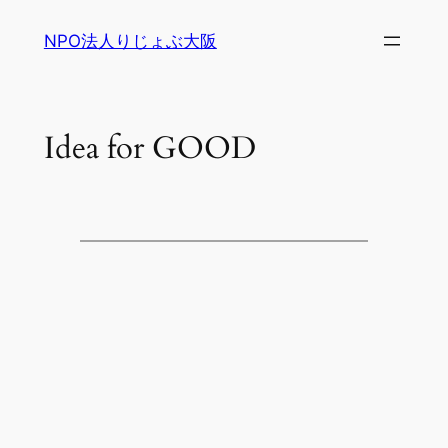
内
NPO法人りじょぶ大阪
容
を
ス
キ
Idea for GOOD
ッ
プ