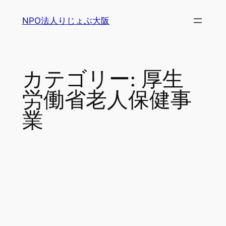
内
NPO法人りじょぶ大阪
容
を
ス
キ
カテゴリー:
厚生
ッ
プ
労働省老人保健事
業