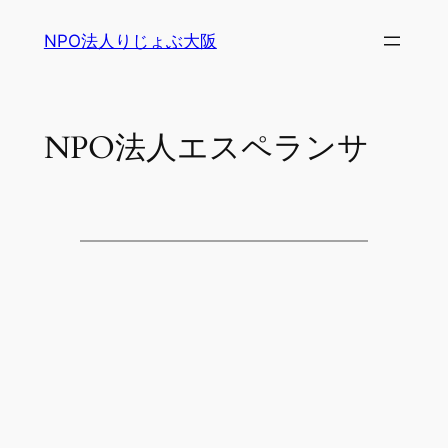
内
NPO法人りじょぶ大阪
容
を
ス
キ
NPO法人エスペランサ
ッ
プ